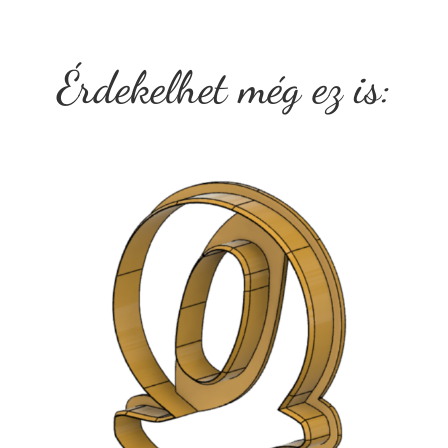
Érdekelhet még ez is: