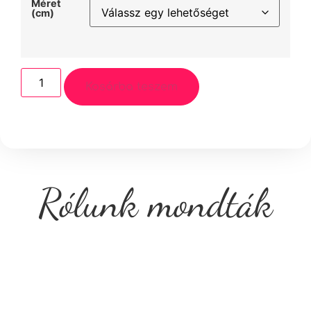
Méret
(cm)
Kosárba teszem
Rólunk mondták