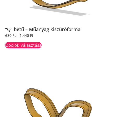
“Q” betű – Műanyag kiszúróforma
680
Ft
–
1.440
Ft
Opciók választása