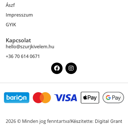
Ászf
Impresszum
GYIK
Kapcsolat
hello@szurjkivelem.hu
+36 70 614 0671
2026 © Minden jog fenntartva!
Készitette: Digital Grant