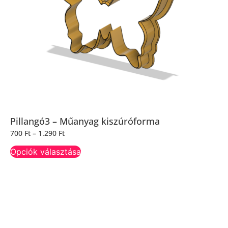
Pillangó3 – Műanyag kiszúróforma
700
Ft
–
1.290
Ft
Opciók választása