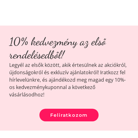
10% kedvezmény az első
rendelésedből!
Legyél az elsők között, akik értesülnek az akciókról,
újdonságokról és exkluzív ajánlatokról! Iratkozz fel
hírlevelünkre, és ajándékozd meg magad egy 10%-
os kedvezménykuponnal a következő
vásárlásodhoz!
Feliratkozom