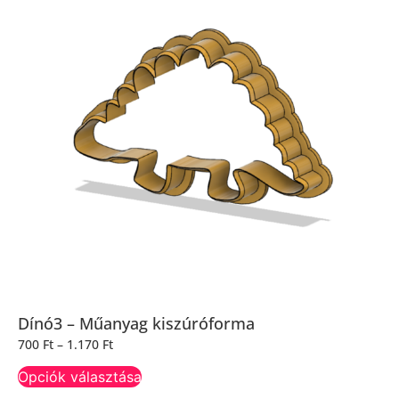
Dínó3 – Műanyag kiszúróforma
700
Ft
–
1.170
Ft
Opciók választása