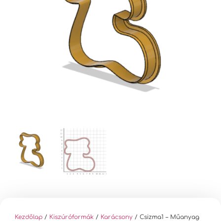
Kezdőlap
/
Kiszúróformák
/
Karácsony
/ Csizma1 – Műanyag