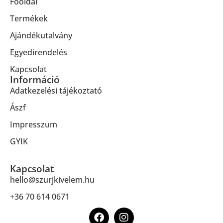
Főoldal
Termékek
Ajándékutalvány
Egyedirendelés
Kapcsolat
Információ
Adatkezelési tájékoztató
Ászf
Impresszum
GYIK
Kapcsolat
hello@szurjkivelem.hu
+36 70 614 0671