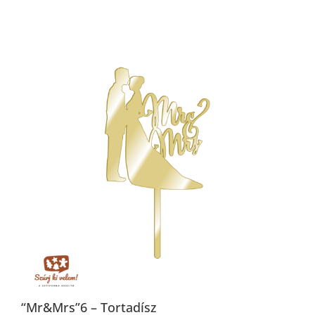
“Mr&Mrs”6 – Tortadísz