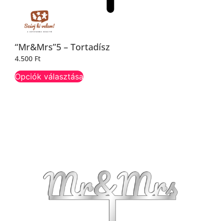
“Mr&Mrs”5 – Tortadísz
4.500
Ft
Opciók választása