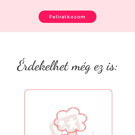
Feliratkozom
Érdekelhet még ez is: