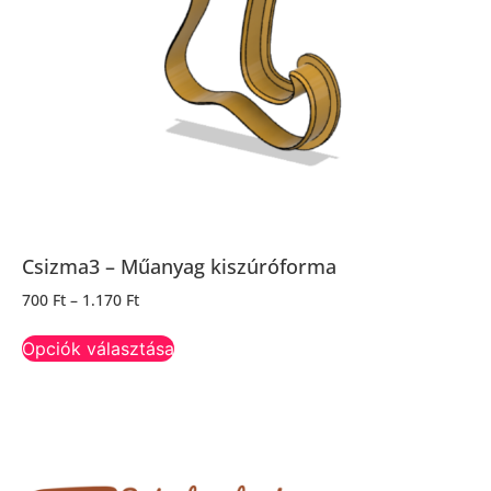
Csizma3 – Műanyag kiszúróforma
700
Ft
–
1.170
Ft
Opciók választása