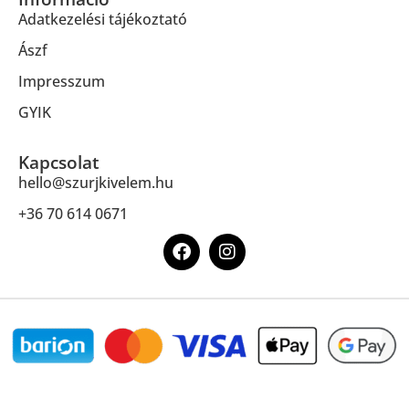
Adatkezelési tájékoztató
Ászf
Impresszum
GYIK
Kapcsolat
hello@szurjkivelem.hu
+36 70 614 0671