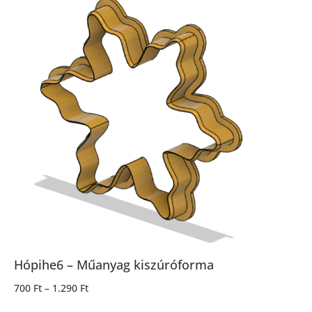
Hópihe6 – Műanyag kiszúróforma
700
Ft
–
1.290
Ft