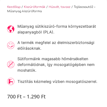
Kezdőlap
/
Kiszúróformák
/
Húsvét, tavasz
/ Tojásosautó2 –
Műanyag kiszúróforma
Műanyag sütikiszúró-forma környezetbarát
alapanyagból (PLA).
A termék megfelel az élelmiszerbiztonsági
előírásoknak.
Sütiformáink magasabb hőmérsékelten
deformálódnak, így mosogatógépben nem
moshatók.
Tisztítás kézmeleg vízben mosogatószerrel.
700
Ft
–
1.290
Ft