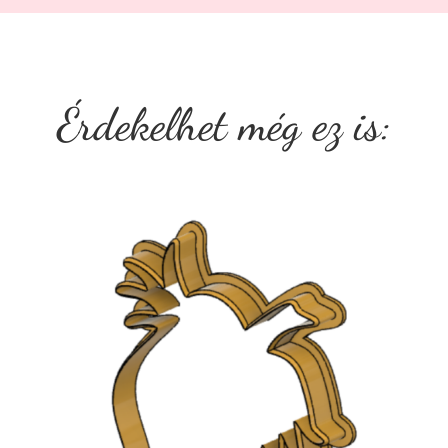
Érdekelhet még ez is: