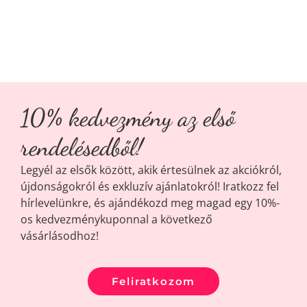
10% kedvezmény az első
rendelésedből!
Legyél az elsők között, akik értesülnek az akciókról,
újdonságokról és exkluzív ajánlatokról! Iratkozz fel
hírlevelünkre, és ajándékozd meg magad egy 10%-
os kedvezménykuponnal a következő
vásárlásodhoz!
Feliratkozom