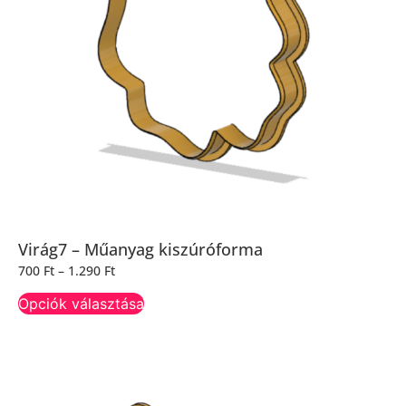
Virág7 – Műanyag kiszúróforma
700
Ft
–
1.290
Ft
Opciók választása